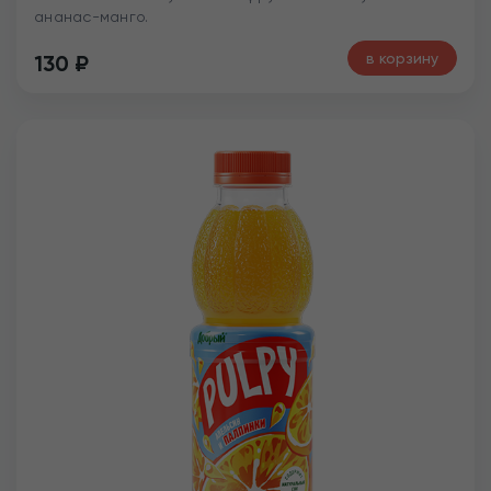
ананас-манго.
в корзину
130
₽