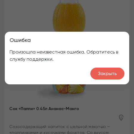
Ошибка
Произошла неизвестная ошибка. Обратитесь в
службу поддержки.
Закрыть
Сок «Палпи» 0.45л Ананас-Манго
Сокосодержащий напиток с цельной мякотью —
«палпинками» и кусочками фруктов. Со вкусом