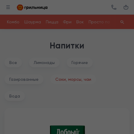
Комбо
Шаурма
Пицца
Фри
Вок
Просто поесть
Ролл
Напитки
Все
Лимонады
Горячие
Газированные
Соки, морсы, чаи
Вода